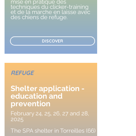
mise en pratique des
techniques du clicker-training
et de la marche en laisse avec
des chiens de refuge.
DISCOVER
REFUGE
Shelter application -
education and
prevention
February 24, 25, 26, 27 and 28,
2025
The SPA shelter in Torreilles (66)