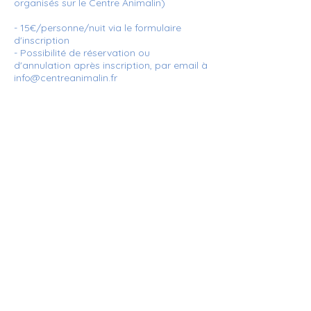
organisés sur le Centre Animalin)
- 15€/personne/nuit via le formulaire
d'inscription
- Possibilité de réservation ou
d'annulation après inscription, par email à
info@centreanimalin.fr
RÈGLEMENT INTÉRIEUR
NEWSLETTER
NEWSLETTER
Rejoignez la communauté du Centre Animalin
Rejoignez la communauté du Centre Animalin