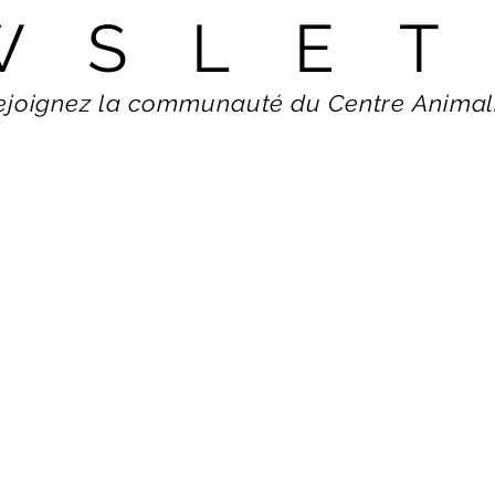
WSLET
WSLET
ejoignez la communauté du Centre Animal
ejoignez la communauté du Centre Animal
NOUS CONTACTER